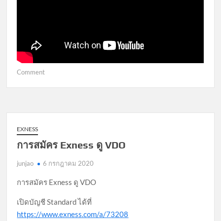
on
Comment
Exness
ความ
รู้
เบื้อง
ต้น
EXNESS
เกี่ยว
การสมัคร Exness ดู VDO
กับ
Forex
junjao
6 กรกฎาคม 2020
บท
ที่
การสมัคร Exness ดู VDO
1
เปิดบัญชี Standard ได้ที่
–
5
https://www.exness.com/a/73208