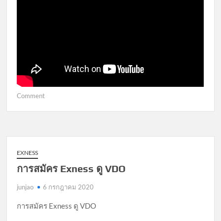
on
Comment
Exness
ความ
รู้
เบื้อง
ต้น
EXNESS
เกี่ยว
การสมัคร Exness ดู VDO
กับ
Forex
junjao
6 กรกฎาคม 2020
บท
ที่
การสมัคร Exness ดู VDO
1