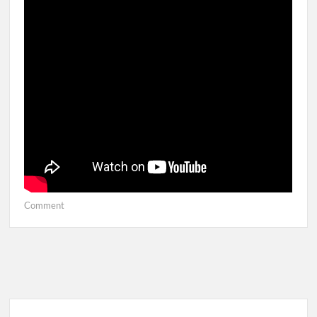
on
Comment
การ
สมัคร
Exness
ดู
VDO