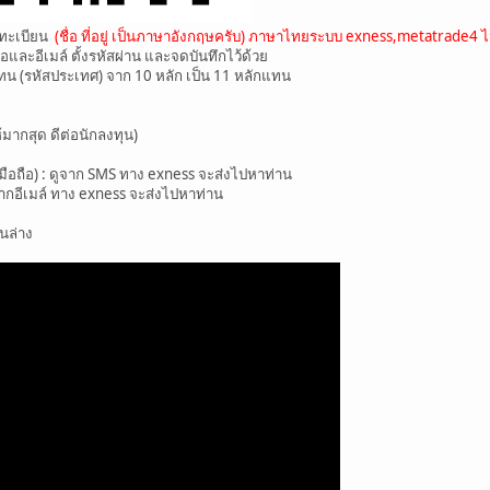
งทะเบียน
(ชื่อ ที่อยู่ เป็นภาษาอังกฤษครับ) ภาษาไทยระบบ exness,metatrade4 ไ
ือและอีเมล์ ตั้งรหัสผ่าน และจดบันทึกไว้ด้วย
 แทน (รหัสประเทศ) จาก 10 หลัก เป็น 11 หลักแทน
้มากสุด ดีต่อนักลงทุน)
ือถือ) : ดูจาก SMS ทาง exness จะส่งไปหาท่าน
ากอีเมล์ ทาง exness จะส่งไปหาท่าน
นล่าง