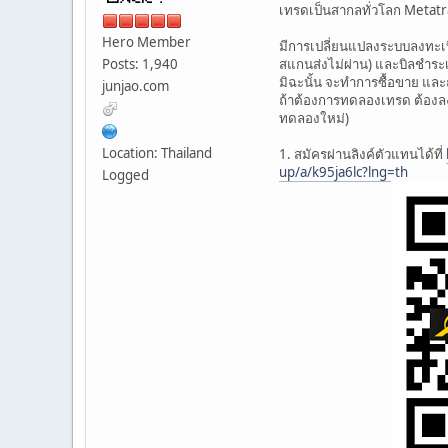
เทรดเป็นสากลทั่วโลก Metatra
Hero Member
มีการเปลี่ยนแปลงระบบลงทะเบีย
Posts: 1,940
สแกนส่งไม่ผ่าน) และบิลชำระเง
มิฉะนั้น จะทำการซื้อขาย และ
junjao.com
ถ้าต้องการทดลองเทรด ต้องลงท
ทดลองใหม่)
Location: Thailand
1. สมัครผ่านลิงค์ตัวแทนได้ที่
up/a/k95ja6lc?lng=th
Logged