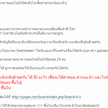
นาคารออนไลน์ได้ทันที (ไม่เสียค่าธรรมเนียมแล้ว)
s
หุ้นและตราสารล่วงหน้าจากตลาดแลกเปลี่ยนชั้นนำทั่วโลก
1:ไม่จำกัด (ไม่มีหลักประกันขั้นต้น no margin)
สำคัญมือถือและอีเมล์ต้องตรงกับความเป็นจริงครับ และต้องยืนยันด้วยครับ
็น ลงโปรแกรม TeamViewer ไว้ครับ ผมจะรีโมททำเครื่องให้ครับ (บอก id + passwo
้ และถอนผ่านธนาคารออนไลน์ไทยได้ตลอด 24 ชม.
ิงได้ ดูกราฟเทคนิคให้เป็นก่อนแล้ว เทรดจริงได้ครับ
แจ้งกลับด้วยครับ ได้ ID อะไร เพื่อจะได้ค่าคอม ค่าแนะนำ และโบนั
0xxxx ขึ้นไป)
ขึ้นไป
ติมได้ที่
http://junjao.com/board/index.php?board=4.0
ror ให้ใช้ internet explorer 11+ ขึ้นไป หรือ Chrome ตัวใหม่ Windows10