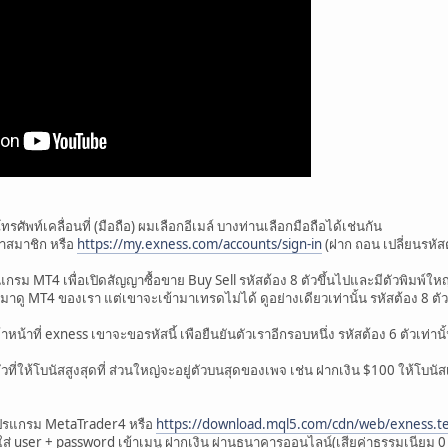
 โทรศัพท์เคลื่อนที่ (มือถือ) ผมเลือกอีเมล์ บางท่านเลือกมือถือได้เช่นกัน
น้าสมาชิก หรือ
https://my.exness.com/accounts/sign-in
(ฝาก ถอน เปลี่ยนรหัสต
แกรม MT4 เพื่อเปิดสัญญาซื้อขาย Buy Sell รหัสต้อง 8 ตัวขึ้นไปและมีตัวพิมพ์ใ
าดู MT4 ของเรา แต่เขาจะเข้ามาเทรดไม่ได้ ดูอย่างเดียวเท่านั้น รหัสต้อง 8 ตั
หน้าที่ exness เขาจะขอรหัสนี้ เพือยืนยันตัวเราอีกรอบหนึ่ง รหัสต้อง 6 ตัวเท่าน
ที่ให้โบนัสสูงสุดที่ ส่วนใหญ่จะอยู่ตัวบนสุดของเพจ เช่น ฝากเงิน $100 ให้โบนัสเ
โปรแกรม MetaTrader4 หรือ
https://download.mql5.com/cdn/web/exness.te
 ใส่ user + password เข้าเมนู ฝากเงิน ผ่านธนาคารออนไลน์(เสียค่าธรรมเนียม 0 